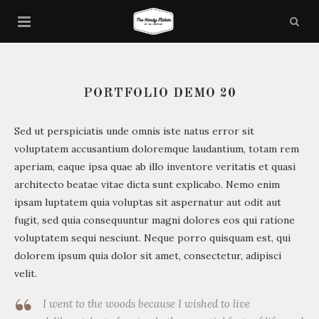
PORTFOLIO DEMO 20
Sed ut perspiciatis unde omnis iste natus error sit
voluptatem accusantium doloremque laudantium, totam rem
aperiam, eaque ipsa quae ab illo inventore veritatis et quasi
architecto beatae vitae dicta sunt explicabo. Nemo enim
ipsam luptatem quia voluptas sit aspernatur aut odit aut
fugit, sed quia consequuntur magni dolores eos qui ratione
voluptatem sequi nesciunt. Neque porro quisquam est, qui
dolorem ipsum quia dolor sit amet, consectetur, adipisci
velit.
I went to the woods because I wished to live