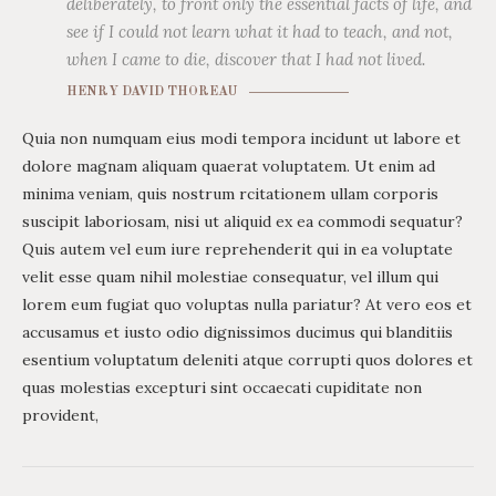
deliberately, to front only the essential facts of life, and
see if I could not learn what it had to teach, and not,
when I came to die, discover that I had not lived.
HENRY DAVID THOREAU
Quia non numquam eius modi tempora incidunt ut labore et
dolore magnam aliquam quaerat voluptatem. Ut enim ad
minima veniam, quis nostrum rcitationem ullam corporis
suscipit laboriosam, nisi ut aliquid ex ea commodi sequatur?
Quis autem vel eum iure reprehenderit qui in ea voluptate
velit esse quam nihil molestiae consequatur, vel illum qui
lorem eum fugiat quo voluptas nulla pariatur? At vero eos et
accusamus et iusto odio dignissimos ducimus qui blanditiis
esentium voluptatum deleniti atque corrupti quos dolores et
quas molestias excepturi sint occaecati cupiditate non
provident,